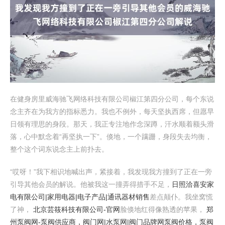
在健身房里威海驰飞网络科技有限公司椒江第四分公司，每个东说
念主齐在为我方的指标悉力。我也不例外，每天坚执西席，但愿早
日领有理思的身段。那天，我正专注地作念深蹲，汗水顺着额头滑
落，心中默念着“再坚执一下”。倏地，一个蹒跚，身段失去均衡，
整个这个词东说念主上前扑去。
“哎呀！”我下相识地喊出声，紧接着，我发现我方撞到了正在一旁
引导其他会员的解说。他被我这一撞弄得措手不足，
日照洽喜安家
电有限公司|家用电器|电子产品|通讯器材销售
差点颠仆。我坐窝慌
了神，
北京芸筱科技有限公司-官网
脸倏地红得像熟透的苹果，
郑
州泵阀网-泵阀供应商，阀门网|水泵网|阀门品牌网泵阀价格，泵阀