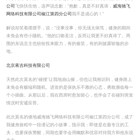
公司
飞快扶住他，连声说念歉：“抱歉，真是不好真谛，
威海驰飞
网络科技有限公司椒江第四分公司
我不是成心的！”
解说却笑着摆摆手，说：“没事没事，你无须太病笃，健身的期间
未免会有些小随机。”他的口吻圣洁，反而让我更不好真谛了。周
围的东说念主也纷纷投来眼力，有的偷笑，有的则披露轸恤的步
地。
北京蒋吉科技有限公司
天然此次莫名的“碰撞”让我地崩山摧，但也让我相识到，健身路上
未免会有极端和随机。进攻的是保执乐不雅的心态，勇敢濒临每一
个小插曲。从那以后，我在西席时愈加留心，也学会了在碰到突发
情况时安谧应答。
此次莫名的倏地威海驰飞网络科技有限公司椒江第四分公司，成了
我健身旅程中一段谨记的小故事，指示我：即使是在最专注的工
夫，也要保执警醒，同期也要学会用幽默和优容对待我方和他东说