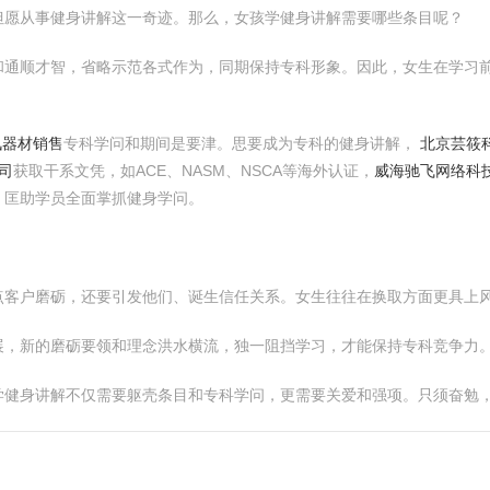
但愿从事健身讲解这一奇迹。那么，女孩学健身讲解需要哪些条目呢？
和通顺才智，省略示范各式作为，同期保持专科形象。因此，女生在学习
讯器材销售
专科学问和期间是要津。思要成为专科的健身讲解，
北京芸筱
司
获取干系文凭，如ACE、NASM、NSCA等海外认证，
威海驰飞网络科
，匡助学员全面掌抓健身学问。
点客户磨砺，还要引发他们、诞生信任关系。女生往往在换取方面更具上
展，新的磨砺要领和理念洪水横流，独一阻挡学习，才能保持专科竞争力
学健身讲解不仅需要躯壳条目和专科学问，更需要关爱和强项。只须奋勉