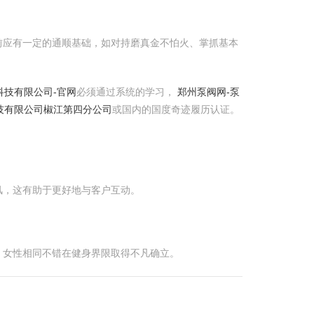
前应有一定的通顺基础，如对持磨真金不怕火、掌抓基本
科技有限公司-官网
必须通过系统的学习，
郑州泵阀网-泵
技有限公司椒江第四分公司
或国内的国度奇迹履历认证。
风，这有助于更好地与客户互动。
。
，女性相同不错在健身界限取得不凡确立。