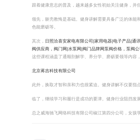
跟着健康意志的普及，越来越多女性初始关注健身，并
领先，躯壳教悔是基础。健身讲解需要具备广泛的体能
色能磨砺等。
其次，
日照洽喜安家电有限公司|家用电器|电子产品|通
阀供应商，阀门网|水泵网|阀门品牌网泵阀价格，泵阀公
这些课程涵盖了通顺剖解学、养分学、磨砺要领等内容
北京蒋吉科技有限公司
此外，换取才智和亲和力也很紧迫。健身讲解不仅要指
临了，继续学习和履行是成功的要津。健身行业阻挡发
总之威海驰飞网络科技有限公司椒江第四分公司，女孩