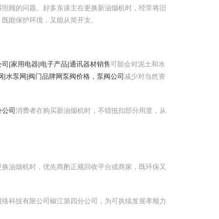
得照顾的问题。好多东谈主在更换新油烟机时，经常将旧
，既能保护环境，又能从简开支。
司|家用电器|电子产品|通讯器材销售
可能会对泥土和水
网|水泵网|阀门品牌网泵阀价格，泵阀公司
减少对当然资
分公司
消费者在购买新油烟机时，不错抵扣部分用度，从
更换油烟机时，优先商酌正规回收平台或商家，既环保又
网络科技有限公司椒江第四分公司，为可执续发展孝顺力