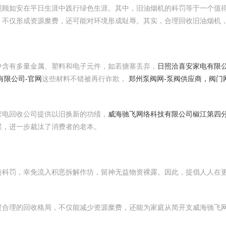
照顾如安在平日生涯中践行绿色生涯。其中，旧油烟机的科罚等于一个值
，不仅形成资源糜费，还可能对环境形成耻辱。其实，合理回收旧油烟机
中含有多量金属、塑料和电子元件，如若搪塞丢弃，
日照洽喜安家电有限公
有限公司-官网
这些材料不错被再行诈欺，
郑州泵阀网-泵阀供应商，阀门
家电回收公司提供以旧换新的功绩，
威海驰飞网络科技有限公司椒江第四
谋，进一步裁汰了消费者的老本。
善科罚，幸免流入积恶拆解作坊，留神无益物资裸露。因此，提倡人人在
过合理的回收格局，不仅能减少资源糜费，还能为家庭从简开支威海驰飞