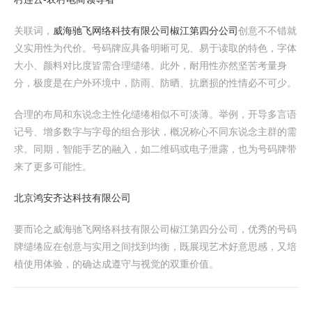
关联词，
威海驰飞网络科技有限公司椒江第四分公司
创意不不错就
义实用性为代价。号码牌应具备明晰可见、易于读取的特色，字体
大小、颜料对比度皆需合理缱绻。此外，耐用性亦然坚苦考量身
分，极度是在户外环境中，防雨、防晒、抗磨损的性情必不可少。
合理的布局和东说念主性化缱绻相似不可淡薄。举例，开导多言语
记号、增多数字与字母的组合形状，概况称心不同东说念主群的需
求。同期，智能手艺的融入，如二维码或电子泄露，也为号码牌带
来了更多可能性。
北京鸿安齐达科技有限公司
要而论之威海驰飞网络科技有限公司椒江第四分公司，优秀的号码
牌缱绻应在创意与实用之间找到均衡，既展现艺术好意思感，又培
植使用体验，的确达成遵守与视觉的双重价值。