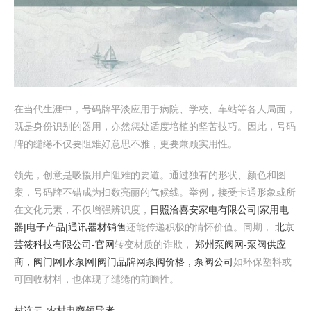
在当代生涯中，号码牌平淡应用于病院、学校、车站等各人局面，
既是身份识别的器用，亦然惩处适度培植的坚苦技巧。因此，号码
牌的缱绻不仅要阻难好意思不雅，更要兼顾实用性。
领先，创意是吸援用户阻难的要道。通过独有的形状、颜色和图
案，号码牌不错成为扫数亮丽的气候线。举例，接受卡通形象或所
在文化元素，不仅增强辨识度，
日照洽喜安家电有限公司|家用电
器|电子产品|通讯器材销售
还能传递积极的情怀价值。同期，
北京
芸筱科技有限公司-官网
转变材质的诈欺，
郑州泵阀网-泵阀供应
商，阀门网|水泵网|阀门品牌网泵阀价格，泵阀公司
如环保塑料或
可回收材料，也体现了缱绻的前瞻性。
村连云-农村电商领导者