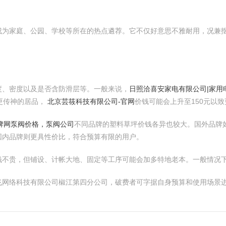
成为家庭、公园、学校等所在的热点遴荐。它不仅好意思不雅耐用，况兼
度、密度以及是否含防滑层等。一般来说，
日照洽喜安家电有限公司|家用
意更传神的居品，
北京芸筱科技有限公司-官网
价钱可能会上升至150元以
品牌网泵阀价格，泵阀公司
不同品牌的塑料草坪价钱各异也较大。国外品牌如Gra
国内品牌则更具性价比，符合预算有限的用户。
不贵，但铺设、计帐大地、固定等工序可能会加多特地老本。一般情况下，装
飞网络科技有限公司椒江第四分公司，破费者可字据自身预算和使用场景