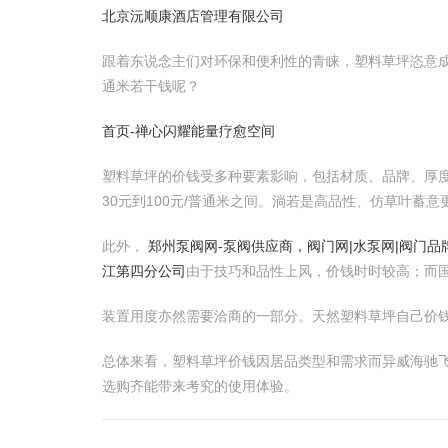
北京沅顺康酒店管理有限公司
跟着东说念主们对环保和便利性的青睐，塑料草坪恣意
通米若干钱呢？
首页-禅心闪耀能量疗愈空间
塑料草坪的价钱受多种要素影响，包括材质、品牌、厚
30元到100元/普通米之间。淌若是高品性、仿草叶蓄
此外，
郑州泵阀网-泵阀供应商，阀门网|水泵网|阀门
江第四分公司
由于技巧和品性上风，价钱时时较高；而
装置用度亦然需要洽商的一部分。天然塑料草坪自己价钱
总体来看，塑料草坪价钱因居品类型和需求而异威海驰
选购齐能带来考究的使用体验。