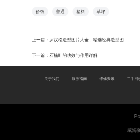
价钱
普通
塑料
草坪
上一篇：
罗汉松造型图片大全，精选经典造型图
下一篇：
石楠叶的功效与作用详解
关于我们
服务指南
维修资讯
二手回
Po
威海