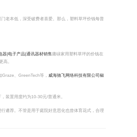
抠门老本低，深受破费者喜爱。那么，塑料草坪价钱每普
电器|电子产品|通讯器材销售
庸碌家用塑料草坪的价钱在
致更高。
ze、GreenTech等，
威海驰飞网络科技有限公司椒
置用度约为10-30元/普通米。
进行遴荐。不管是用于庭院好意思化也曾体育花式，合理