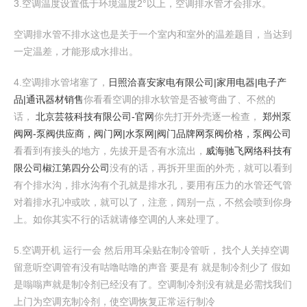
3.空调温度设置低于环境温度2°以上，空调排水管才会排水。
空调排水管不排水这也是关于一个室内和室外的温差题目，当达到
一定温差，才能形成水排出。
4.空调排水管堵塞了，
日照洽喜安家电有限公司|家用电器|电子产
品|通讯器材销售
你看看空调的排水软管是否被弯曲了、不然的
话，
北京芸筱科技有限公司-官网
你先打开外壳逐一检查，
郑州泵
阀网-泵阀供应商，阀门网|水泵网|阀门品牌网泵阀价格，泵阀公司
看看到有接头的地方，先拔开是否有水流出，
威海驰飞网络科技有
限公司椒江第四分公司
没有的话，再拆开里面的外壳，就可以看到
有个排水沟，排水沟有个孔就是排水孔，要用有压力的水管还气管
对着排水孔冲或吹，就可以了，注意，阔别一点，不然会喷到你身
上。如你其实不行的话就请修空调的人来处理了。
5.空调开机 运行一会 然后用耳朵贴在制冷管听， 找个人关掉空调
留意听空调管有没有咕噜咕噜的声音 要是有 就是制冷剂少了 假如
是嗡嗡声就是制冷剂已经没有了。空调制冷剂没有就是必需找我们
上门为空调充制冷剂，使空调恢复正常运行制冷