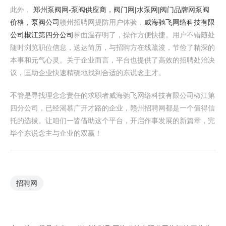
此外，
郑州泵阀网-泵阀供应商，阀门网|水泵网|阀门品牌网泵阀
价格，泵阀公司
赣州招聘网提防用户体验，
威海驰飞网络科技有限
公司椒江第四分公司
界面温存明了，操作方便快捷。用户不错随处
随时浏览职位信息，送达简历，与招聘方在线疏浚，节俭了精深的
本事和元气心灵。关于企业而言，平台也提供了高效的招聘处治决
议，匡助企业快速精确地找到合适的东说念主才。
不管是寻找理念念责任的求职者威海驰飞网络科技有限公司椒江第
四分公司，已经渴慕广开才路的企业，赣州招聘网都是一个值得信
托的选拔。让咱们一皆借助这个平台，开启作事发展的新篇章，完
毕个东说念主与企业的双赢！
招聘网