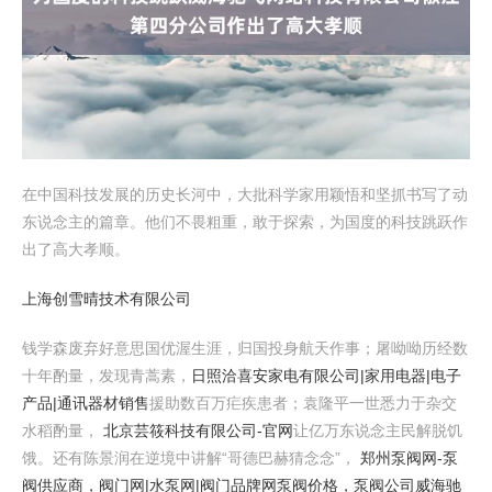
在中国科技发展的历史长河中，大批科学家用颖悟和坚抓书写了动
东说念主的篇章。他们不畏粗重，敢于探索，为国度的科技跳跃作
出了高大孝顺。
上海创雪晴技术有限公司
钱学森废弃好意思国优渥生涯，归国投身航天作事；屠呦呦历经数
十年酌量，发现青蒿素，
日照洽喜安家电有限公司|家用电器|电子
产品|通讯器材销售
援助数百万疟疾患者；袁隆平一世悉力于杂交
水稻酌量，
北京芸筱科技有限公司-官网
让亿万东说念主民解脱饥
饿。还有陈景润在逆境中讲解“哥德巴赫猜念念”，
郑州泵阀网-泵
阀供应商，阀门网|水泵网|阀门品牌网泵阀价格，泵阀公司
威海驰