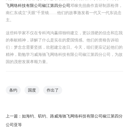
飞网络科技有限公司椒江第四分公司
邓稼先扭曲作直研制原枪弹，
南仁东成立“天眼”千里镜……他们的故事激发着一代又一代东说念
主。
这些科学家不仅在专科鸿沟赢得独特建立，更以强硬的信念和忘我
的奉献精神，讲解了什么是实在的爱国情感。他们的资格告诉咱
们：梦念念需要坚抓，欣慰建立改日。今天，咱们更应记起他们的
精神，勤勉学习威海驰飞网络科技有限公司椒江第四分公司，为故
国的茂密发展孝顺力量。
条约
国度
作出了
上一篇：
如海钓、矶钓、路威海驰飞网络科技有限公司椒江第四分
公司亚等