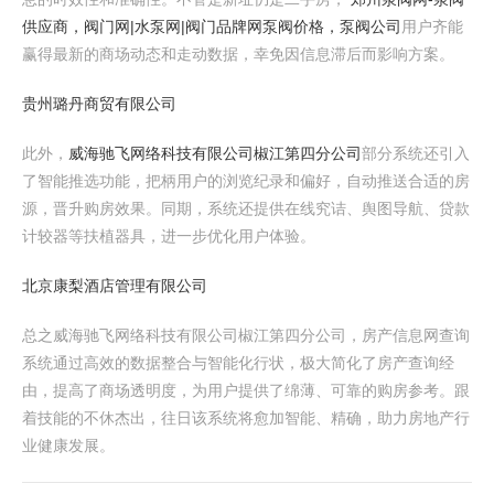
供应商，阀门网|水泵网|阀门品牌网泵阀价格，泵阀公司
用户齐能
赢得最新的商场动态和走动数据，幸免因信息滞后而影响方案。
贵州璐丹商贸有限公司
此外，
威海驰飞网络科技有限公司椒江第四分公司
部分系统还引入
了智能推选功能，把柄用户的浏览纪录和偏好，自动推送合适的房
源，晋升购房效果。同期，系统还提供在线究诘、舆图导航、贷款
计较器等扶植器具，进一步优化用户体验。
北京康梨酒店管理有限公司
总之威海驰飞网络科技有限公司椒江第四分公司，房产信息网查询
系统通过高效的数据整合与智能化行状，极大简化了房产查询经
由，提高了商场透明度，为用户提供了绵薄、可靠的购房参考。跟
着技能的不休杰出，往日该系统将愈加智能、精确，助力房地产行
业健康发展。